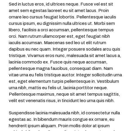
Sed in luctus eros, id ultrices neque. Fusce vel est sit
amet sem egestas laoreet eu sit amet lacus. Proin
ornare leo cursus feugiat lobortis. Pellentesque iaculis
cursus ipsum, eu dignissim nulla ultrices ut. Morbi sem
libero, facilisis a orci accumsan, pellentesque tempus
orci. Nam rutrum ullamcorper est, eget feugiat nibh
iaculis accumsan. Maecenas sed leo ut elit rutrum
dapibus eu nec quam. Integer posuere sodales arcu quis
tristique. Vivamus eros nunc, malesuada sit amet lacus a,
lacinia commodo ex. Fusce quis neque accumsan,
pellentesque magna faucibus, consequat diam. Nam
vitae urna eu felis tristique auctor. Integer sollicitudin urna
est, eget elementum turpis pellentesque in. Vestibulum
urna nibh, mattis eu felis ut, lacinia porttitor neque.
Pellentesque maximus, neque sit amet tempus sagittis,
velit est venenatis risus, in tincidunt leo urna quis nibh.
Suspendisse lacinia malesuada nibh, id consectetur nulla
egestas ac. In bibendum mauris congue ex ornare, eu
hendrerit ipsum aliquam. Proin mollis dolor at ipsum