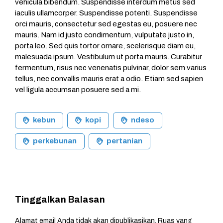
vehicula bibendum. Suspendisse interdum metus sed
iaculis ullamcorper. Suspendisse potenti. Suspendisse
orci mauris, consectetur sed egestas eu, posuere nec
mauris. Nam id justo condimentum, vulputate justo in,
porta leo. Sed quis tortor ornare, scelerisque diam eu,
malesuada ipsum. Vestibulum ut porta mauris. Curabitur
fermentum, risus nec venenatis pulvinar, dolor sem varius
tellus, nec convallis mauris erat a odio. Etiam sed sapien
vel ligula accumsan posuere sed a mi.
kebun
kopi
ndeso
perkebunan
pertanian
Tinggalkan Balasan
Alamat email Anda tidak akan dipublikasikan.
Ruas yang