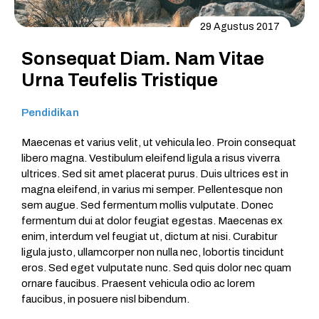
29 Agustus 2017
Sonsequat Diam. Nam Vitae
Urna Teufelis Tristique
Pendidikan
Maecenas et varius velit, ut vehicula leo. Proin consequat
libero magna. Vestibulum eleifend ligula a risus viverra
ultrices. Sed sit amet placerat purus. Duis ultrices est in
magna eleifend, in varius mi semper. Pellentesque non
sem augue. Sed fermentum mollis vulputate. Donec
fermentum dui at dolor feugiat egestas. Maecenas ex
enim, interdum vel feugiat ut, dictum at nisi. Curabitur
ligula justo, ullamcorper non nulla nec, lobortis tincidunt
eros. Sed eget vulputate nunc. Sed quis dolor nec quam
ornare faucibus. Praesent vehicula odio ac lorem
faucibus, in posuere nisl bibendum.