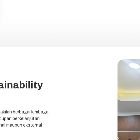
inability
akilan berbagai lembaga
upan berkelanjutan
ernal maupun eksternal