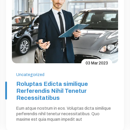
03 Mar 2023
Uncategorized
Roluptas Edicta similique
Rerferendis Nihil Tenetur
Recessitatibus
Eum atque nostrum in eos. Voluptas dicta similique
perferendis nihil tenetur necessitatibus. Quo
maxime est quia mquam impedit aut