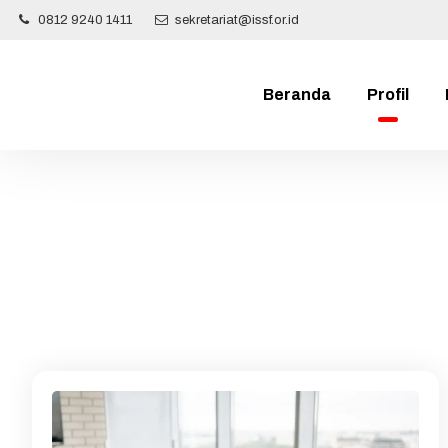
0812 9240 1411
sekretariat@issf.or.id
Beranda
Profil