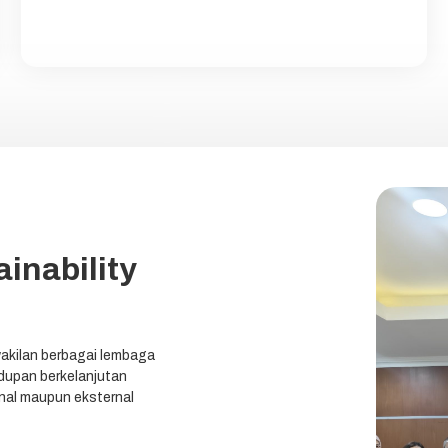
inability
akilan berbagai lembaga
upan berkelanjutan
ernal maupun eksternal