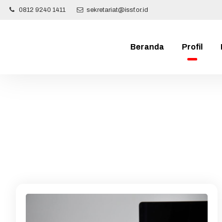
0812 9240 1411
sekretariat@issf.or.id
Beranda
Profil