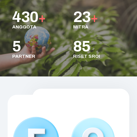
430
23
+
+
ANGGOTA
MITRA
5
85
PARTNER
RISET SROI