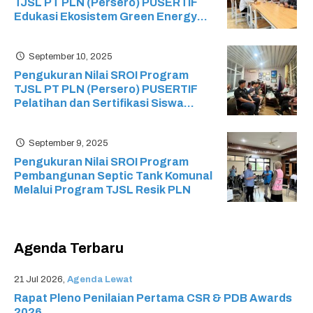
TJSL PT PLN (Persero) PUSERTIF
Edukasi Ekosistem Green Energy
pada Sekolah Menengah Kejuruan
(SMK) Ristek
September 10, 2025
Pengukuran Nilai SROI Program
TJSL PT PLN (Persero) PUSERTIF
Pelatihan dan Sertifikasi Siswa
Mikrotik: Mikrotik Certified Network
Associate (MTCNA) SMK Cyber
September 9, 2025
Media
Pengukuran Nilai SROI Program
Pembangunan Septic Tank Komunal
Melalui Program TJSL Resik PLN
Agenda Terbaru
21 Jul 2026,
Agenda Lewat
Rapat Pleno Penilaian Pertama CSR & PDB Awards
2026