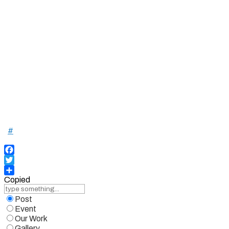
#
Facebook
Twitter
Copied
Share
Post
Event
Our Work
Gallery