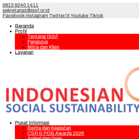
0812 9240 1411
sekretariat@issf.or.id
Facebook
Instagram
Twitter/X
Youtube
Tiktok
Beranda
Profil
Tentang ISSF
Pengurus
Mitra dan Klien
Layanan
Pusat Informasi
Berita dan Kegiatan
CSR & PDB Awards 2026
Artikel dan Opini