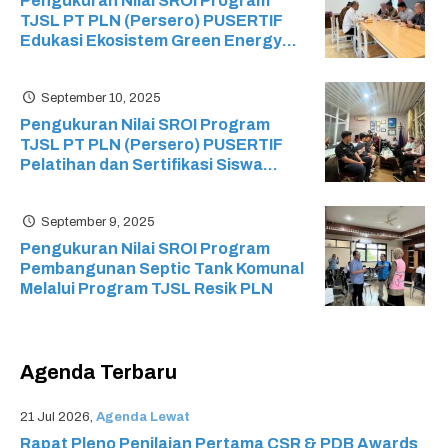
Pengukuran Nilai SROI Program
TJSL PT PLN (Persero) PUSERTIF
Edukasi Ekosistem Green Energy
pada Sekolah Menengah Kejuruan
(SMK) Ristek
September 10, 2025
Pengukuran Nilai SROI Program
TJSL PT PLN (Persero) PUSERTIF
Pelatihan dan Sertifikasi Siswa
Mikrotik: Mikrotik Certified Network
Associate (MTCNA) SMK Cyber
September 9, 2025
Media
Pengukuran Nilai SROI Program
Pembangunan Septic Tank Komunal
Melalui Program TJSL Resik PLN
Agenda Terbaru
21 Jul 2026,
Agenda Lewat
Rapat Pleno Penilaian Pertama CSR & PDB Awards